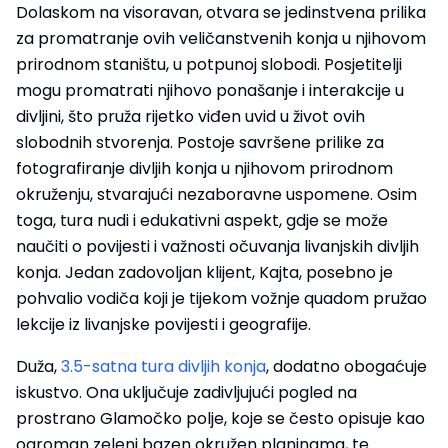
Dolaskom na visoravan, otvara se jedinstvena prilika
za promatranje ovih veličanstvenih konja u njihovom
prirodnom staništu, u potpunoj slobodi. Posjetitelji
mogu promatrati njihovo ponašanje i interakcije u
divljini, što pruža rijetko viđen uvid u život ovih
slobodnih stvorenja. Postoje savršene prilike za
fotografiranje divljih konja u njihovom prirodnom
okruženju, stvarajući nezaboravne uspomene. Osim
toga, tura nudi i edukativni aspekt, gdje se može
naučiti o povijesti i važnosti očuvanja livanjskih divljih
konja. Jedan zadovoljan klijent, Kajta, posebno je
pohvalio vodiča koji je tijekom vožnje quadom pružao
lekcije iz livanjske povijesti i geografije.
Duža,
3.5-satna tura divljih konja
, dodatno obogaćuje
iskustvo. Ona uključuje zadivljujući pogled na
prostrano Glamočko polje, koje se često opisuje kao
ogroman zeleni bazen okružen planinama, te