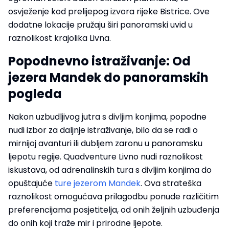
osvježenje kod prelijepog izvora rijeke Bistrice. Ove
dodatne lokacije pružaju širi panoramski uvid u
raznolikost krajolika Livna.
Popodnevno istraživanje: Od
jezera Mandek do panoramskih
pogleda
Nakon uzbudljivog jutra s divljim konjima, popodne
nudi izbor za daljnje istraživanje, bilo da se radi o
mirnijoj avanturi ili dubljem zaronu u panoramsku
ljepotu regije. Quadventure Livno nudi raznolikost
iskustava, od adrenalinskih tura s divljim konjima do
opuštajuće
ture jezerom Mandek
. Ova strateška
raznolikost omogućava prilagodbu ponude različitim
preferencijama posjetitelja, od onih željnih uzbuđenja
do onih koji traže mir i prirodne ljepote.