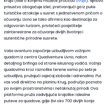
kraja (više o konjima možete pročitati
ovdje
). Njihovo
prisustvo obogaćuje izlet, pretvarajući ga iz puke
turističke atrakcije u susret s jedinstvenom pričom o
očuvanju. Livno se tako afirmira kao destinacija za
odgovoran turizam, privlačeći posjetitelje
zainteresirane za očuvanje divljih životinja i
autentične prirodne susrete.
Vaša avantura započinje uzbudljivom vožnjom
quadom iz centra Quadventure Livno, nakon
detaljnog brifinga od strane iskusnog vodiča. Vožnja
quadovima kroz raznolike terene sama po sebi je
uzbudljiva, pružajući osjećaj slobode i adrenalina. Put
vas vodi direktno na planinu Krug, područja poznata
po svojim prostranstvima i netaknutoj prirodi. Ova
platforma pruža zadivljujuće krajolike i idealne
puteve za quadove, gdje živi oko 700 divljih konja