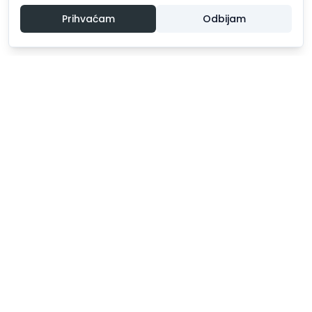
Prihvaćam
Odbijam
Doživite nezaboravno iskustvo!
Brze poveznice
Izleti
O nama
Novosti
Kontakt