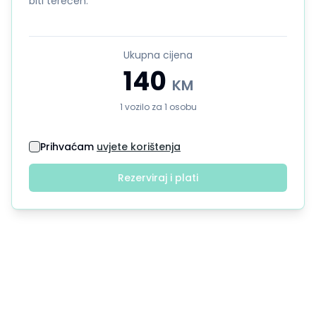
biti terećen.
Ukupna cijena
140
KM
1
vozilo
za
1
osobu
Prihvaćam
uvjete korištenja
Rezerviraj i plati